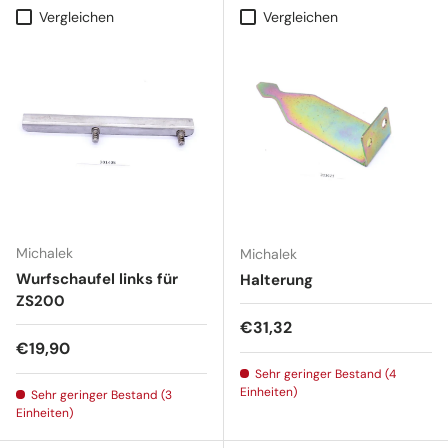
Vergleichen
Vergleichen
Michalek
Michalek
Wurfschaufel links für
Halterung
ZS200
Normaler Preis
€31,32
Normaler Preis
€19,90
Sehr geringer Bestand (4
Einheiten)
Sehr geringer Bestand (3
Einheiten)