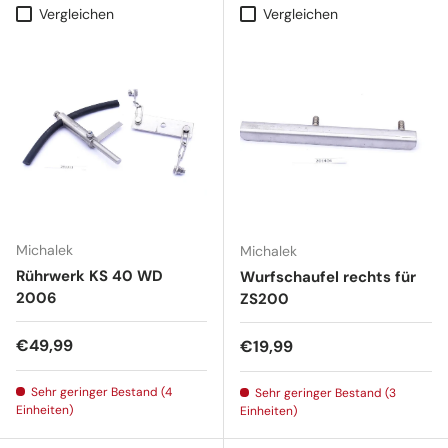
Vergleichen
Vergleichen
Michalek
Michalek
Rührwerk KS 40 WD
Wurfschaufel rechts für
2006
ZS200
Normaler Preis
€49,99
Normaler Preis
€19,99
Sehr geringer Bestand (4
Sehr geringer Bestand (3
Einheiten)
Einheiten)