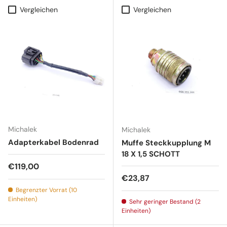
Vergleichen
Vergleichen
Michalek
Michalek
Adapterkabel Bodenrad
Muffe Steckkupplung M
18 X 1,5 SCHOTT
Normaler Preis
€119,00
Normaler Preis
€23,87
Begrenzter Vorrat (10
Einheiten)
Sehr geringer Bestand (2
Einheiten)