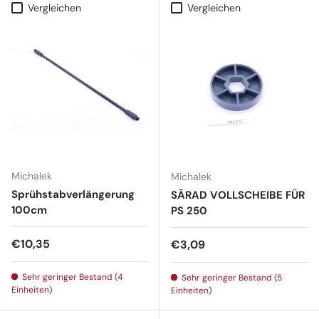
Vergleichen
Vergleichen
Michalek
Michalek
Sprühstabverlängerung
SÄRAD VOLLSCHEIBE FÜR
100cm
PS 250
Normaler Preis
€10,35
Normaler Preis
€3,09
Sehr geringer Bestand (4
Sehr geringer Bestand (5
Einheiten)
Einheiten)