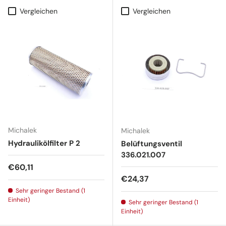
Vergleichen
Vergleichen
Michalek
Michalek
Hydraulikölfilter P 2
Belüftungsventil
336.021.007
Normaler Preis
€60,11
Normaler Preis
€24,37
Sehr geringer Bestand (1
Einheit)
Sehr geringer Bestand (1
Einheit)