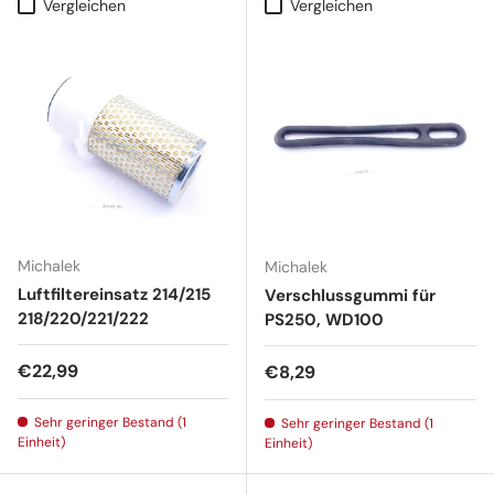
Vergleichen
Vergleichen
Michalek
Michalek
Luftfiltereinsatz 214/215
Verschlussgummi für
218/220/221/222
PS250, WD100
Normaler Preis
€22,99
Normaler Preis
€8,29
Sehr geringer Bestand (1
Sehr geringer Bestand (1
Einheit)
Einheit)