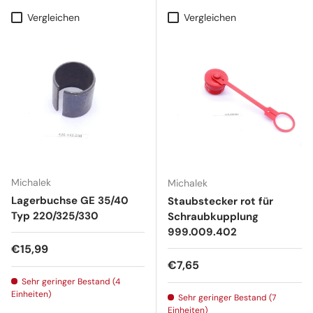
Vergleichen
Vergleichen
Michalek
Michalek
Lagerbuchse GE 35/40
Staubstecker rot für
Typ 220/325/330
Schraubkupplung
999.009.402
Normaler Preis
€15,99
Normaler Preis
€7,65
Sehr geringer Bestand (4
Einheiten)
Sehr geringer Bestand (7
Einheiten)