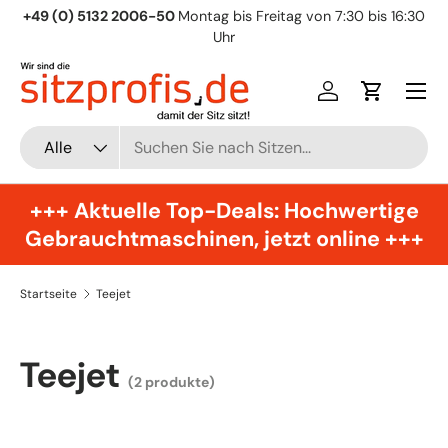
+49 (0) 5132 2006-50
Montag bis Freitag von 7:30 bis 16:30
Direkt zum Inhalt
Uhr
Menü
Einloggen
Einkaufsw
Suchen
Art
Alle
+++ Aktuelle Top-Deals: Hochwertige
Gebrauchtmaschinen, jetzt online +++
Startseite
Teejet
Teejet
(2 produkte)