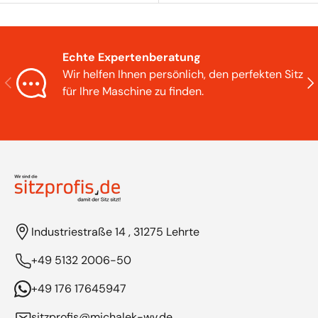
Echte Expertenberatung
Wir helfen Ihnen persönlich, den perfekten Sitz
Vorherige
Näc
für Ihre Maschine zu finden.
Industriestraße 14 , 31275 Lehrte
+49 5132 2006-50
+49 176 17645947
sitzprofis@michalek-wv.de