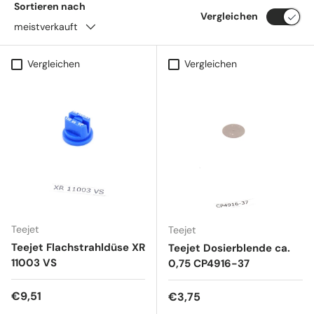
Sortieren nach
Vergleichen
meistverkauft
Vergleichen
Vergleichen
Teejet
Teejet
Teejet Flachstrahldüse XR
Teejet Dosierblende ca.
11003 VS
0,75 CP4916-37
Normaler Preis
€9,51
Normaler Preis
€3,75