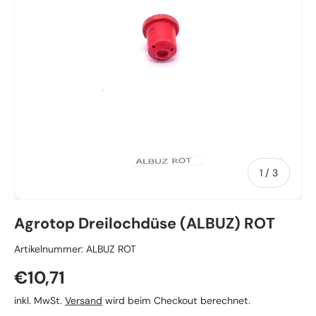
von
1
/
3
Agrotop Dreilochdüse (ALBUZ) ROT
Artikelnummer:
ALBUZ ROT
Normaler Preis
€10,71
inkl. MwSt.
Versand
wird beim Checkout berechnet.