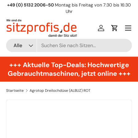
+49 (0) 5132 2006-50
Montag bis Freitag von 7:30 bis 16:30
Direkt zum Inhalt
Uhr
Menü
Einloggen
Einkaufsw
Suchen
Art
Alle
+++ Aktuelle Top-Deals: Hochwertige
Gebrauchtmaschinen, jetzt online +++
Startseite
Agrotop Dreilochdüse (ALBUZ) ROT
Zu Produktinformationen springen