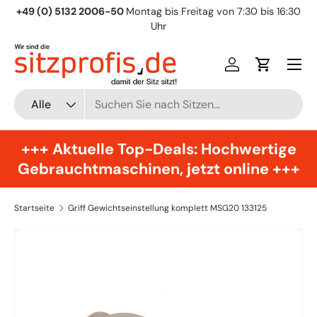
+49 (0) 5132 2006-50
Montag bis Freitag von 7:30 bis 16:30
Direkt zum Inhalt
Uhr
Menü
Einloggen
Einkaufsw
Suchen
Art
Alle
+++ Aktuelle Top-Deals: Hochwertige
Gebrauchtmaschinen, jetzt online +++
Startseite
Griff Gewichtseinstellung komplett MSG20 133125
Zu Produktinformationen springen