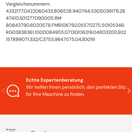
Vergleichsnummern:
4332177.0422060433.806528.940764.5305039179.26
47410.S01277090005.RM
80843790.8020578.FM8106792.05570275.50105346.
RG03838361.1000084955.07130/06219.04803200.922
15T899071.332/C3753.9847575.0430019
Echte Expertenberatung
Wir helfen Ihnen persönlich, den perfekten Sitz
Vorherige
Näc
für Ihre Maschine zu finden.