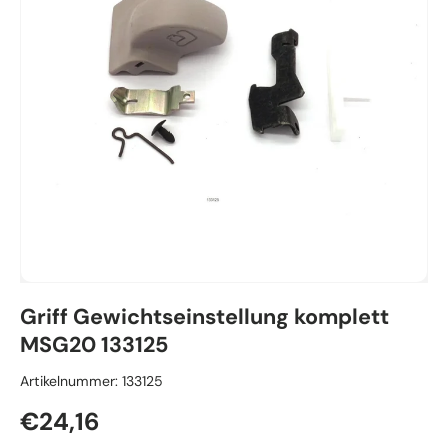
Griff Gewichtseinstellung komplett
MSG20 133125
Artikelnummer:
133125
Normaler Preis
€24,16