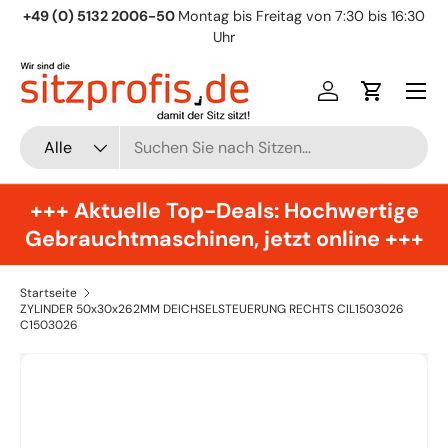
+49 (0) 5132 2006-50
Montag bis Freitag von 7:30 bis 16:30
Direkt zum Inhalt
Uhr
Menü
Einloggen
Einkaufsw
Suchen
Art
Alle
+++ Aktuelle Top-Deals: Hochwertige
Gebrauchtmaschinen, jetzt online +++
Startseite
ZYLINDER 50x30x262MM DEICHSELSTEUERUNG RECHTS CIL1503026
C1503026
Zu Produktinformationen springen