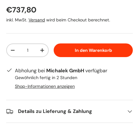
Normaler Preis
€737,80
inkl. MwSt.
Versand
wird beim Checkout berechnet.
Anzahl
In den Warenkorb
Menge verringern
Menge erhöhen
Abholung bei
Michalek GmbH
verfügbar
Gewöhnlich fertig in 2 Stunden
Shop-Informationen anzeigen
Details zu Lieferung & Zahlung