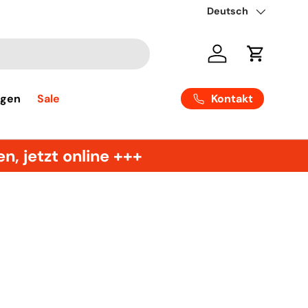
Sprache
Deutsch
Einloggen
Einkaufsw
Kontakt
ngen
Sale
, jetzt online +++