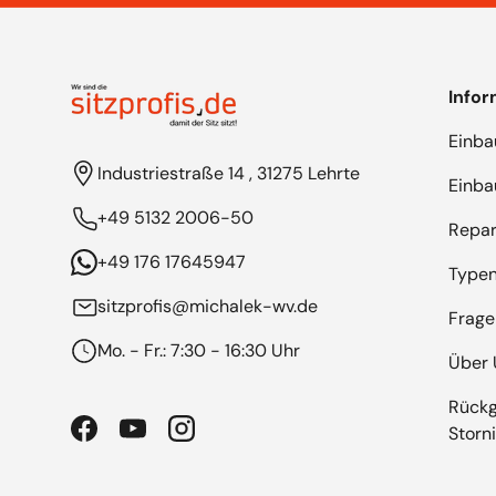
Info
Einba
Industriestraße 14 , 31275 Lehrte
Einb
+49 5132 2006-50
Repar
+49 176 17645947
Typen
sitzprofis@michalek-wv.de
Frage
Mo. - Fr.: 7:30 - 16:30 Uhr
Über 
Rück
Storn
Facebook
YouTube
Instagram