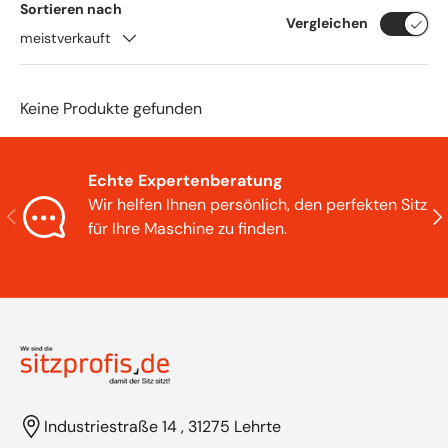
Sortieren nach
Vergleichen
meistverkauft
Keine Produkte gefunden
Echte Expertenberatung
Wir helfen Ihnen persönlich, den perfekten Sitz
Vorherige
Näc
für Ihre Maschine zu finden.
Industriestraße 14 , 31275 Lehrte